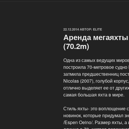
ОПУБЛИКОВАНО
22.12.2014
АВТОР:
ELITE
Аренда мегаяхты 
(70.2m)
Одна из самых ведущих миров
построила 70-метровое судно
затмила предшественниц постр
Nicolas (2007), голубой корпу
отлично выделяет ее от други
самая большая яхта в мире.
Стиль яхты- это воплощение 
новинок, которые придумал 
/Espen Oeino/. Размер яхты, а