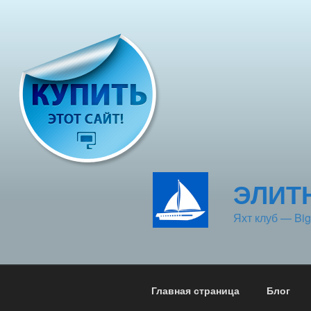
Перейти
к
содержимому
ЭЛИТ
Яхт клуб — Big
Главная страница
Блог