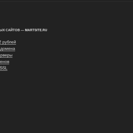
ЫХ САЙТОВ — MARTSITE.RU
2 рублей
 домена
ерверы
енов
 SSL