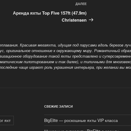
ДАЛЕЕ
Следующая
запись
Аренда яхты Top Five 157ft (47.9m)
Christensen
плавания. Красивая мегаяхта, идущая под парусами вдоль берегов луч
ус, оригинальное отношение к
окружающему миру. Романтичный образ
авигационное оборудование такой яхты представлено и суперсовреме
матическим пилотированием и так далее), и типичными для многове
последние чаще играют роль украшения
интерьера, при желании вы м
СВЕЖИЕ ЗАПИСИ
ог яхт
BigElite — роскошные яхты VIP класса
Шикарные суперяхты BigElite в аренду