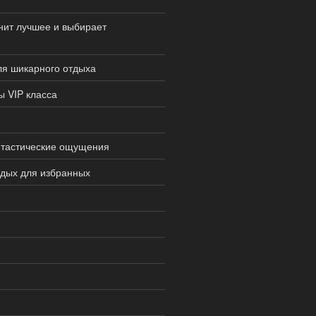
енит лучшее и выбирает
для шикарного отдыха
ы VIP класса
нтастические ощущения
тдых для избранных