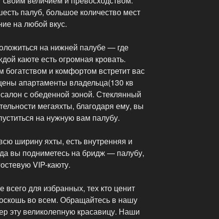
т своим величием и превосходством.
шесть палуб, большое количество мест
ние на любой вкус.
положиться на нижней палубе — где
ждой каюте есть огромная кровать.
м богатством и комфортом встретит вас
ещены апартаменты владельца(130 кв
 салон с обеденной зоной. Стеклянный
тельности мегаяхты, благодаря ему, вы
пуститься на нужную вам палубу.
всю ширину яхты, есть внутренняя и
да вы подниметесь на бридж — палубу,
остевую VIP-каюту.
е всего для избранных, тех кто ценит
роскошь во всем. Обращайтесь в нашу
тер эту великолепную красавицу. Наши