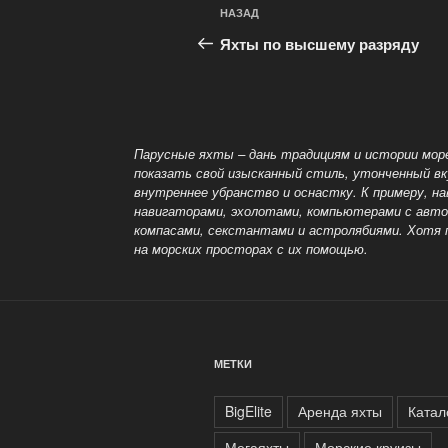
Навигация
Предыдущая
НАЗАД
по
запись:
Яхты по высшему разряду
записям
Парусные яхты – дань традициям и истории море
показать свой изысканный стиль, утонченный вк
внутреннее убранство и оснастку. К примеру, н
навигаторами, эхолотами, компьютерами с авто
компасами, секстантами и астролябиями. Хотя 
на морских просторах с их помощью.
МЕТКИ
BigElite
Аренда яхты
Катал
Мегаяхты
Морские круизы