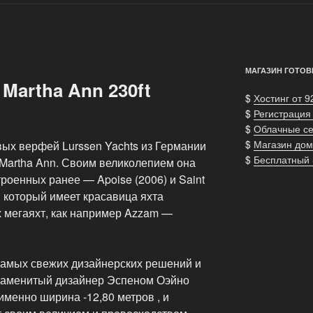
МАГАЗИН ГОТОВ
Martha Ann 230ft
$
Хостинг от 9
$
Регистрация
$
Облачные с
$
Магазин дом
ых верфей Lurssen Yachts из Германии
$
Бесплатный
 Martha Ann. Своим великолепием она
оенных ранее — Apoise (2006) и Saint
с, который имеет красавица яхта
х мегаяхт, как например Azzam —
самых свежих дизайнерских решений и
знаменитый дизайнер Эспеном Оэйно
 именно ширина -12,80 метров , и