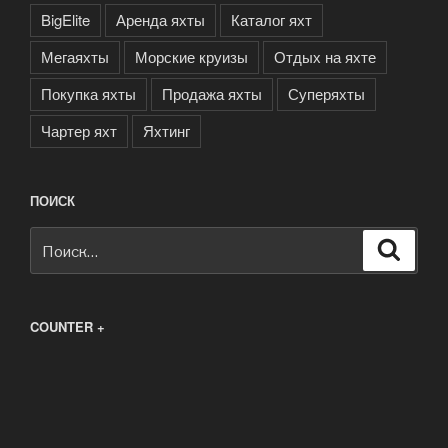
BigElite
Аренда яхты
Каталог яхт
Мегаяхты
Морские круизы
Отдых на яхте
Покупка яхты
Продажа яхты
Суперяхты
Чартер яхт
Яхтинг
ПОИСК
Искать:
Поиск
COUNTER +