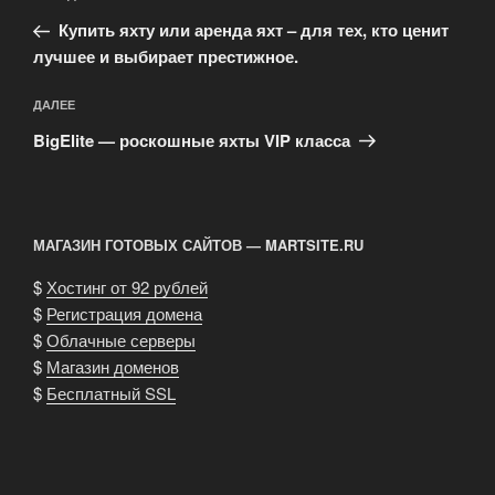
по
запись:
записям
Купить яхту или аренда яхт – для тех, кто ценит
лучшее и выбирает престижное.
Следующая
ДАЛЕЕ
запись
BigElite — роскошные яхты VIP класса
МАГАЗИН ГОТОВЫХ САЙТОВ — MARTSITE.RU
$
Хостинг от 92 рублей
$
Регистрация домена
$
Облачные серверы
$
Магазин доменов
$
Бесплатный SSL