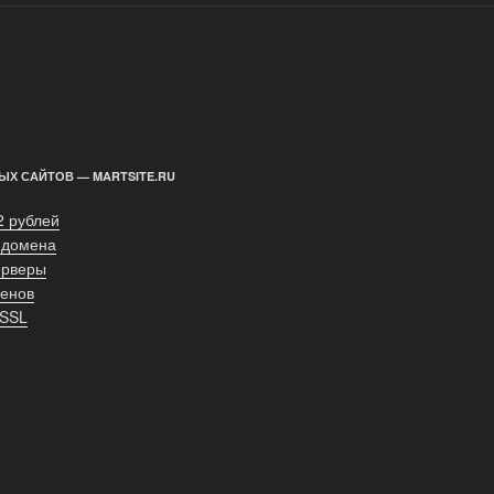
ЫХ САЙТОВ — MARTSITE.RU
2 рублей
 домена
ерверы
енов
 SSL