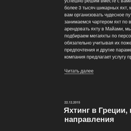
успешно решим вместе с вами
более 3 тысяч шикарных яхт, 
вам организовать чудесное п
занимаемся чартером яхт по в
арендовать яхту в Майами, м
подбираем мегаяхты по персо
обязательно учитывая их пож
предпочтения и другие параме
компания предлагает услугу п
Читать далее
«Аренда
и
продажа
яхт
в
ОПУБЛИКОВАНО
22.12.2015
Майами
Яхтинг в Греции,
–
направления
для
ценителей