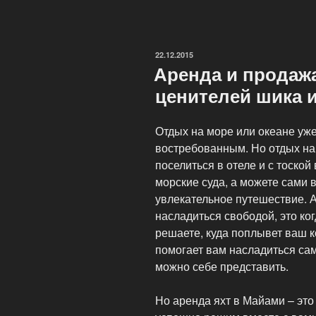
во
Французской
Полинезии
ОПУБЛИКОВАНО
22.12.2015
,
Аренда и продажа
мегаяхты
ценителей шика 
класса
люкс»
Отдых на море или океане уж
востребованным. Но отдых на
поселиться в отеле и с тоско
морские суда, а можете сами в
увлекательное путешествие. 
насладиться свободой, это ког
решаете, куда поплывет ваш к
помогает вам насладиться с
можно себе представить.
Но аренда яхт в Майами – это