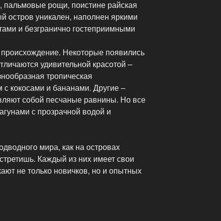
, пальмовые рощи, поистине райская
й остров уникален, наполнен яркими
тами и безгранично гостеприимными
 происхождение. Некоторые появились
тличаются удивительной красотой –
знообразная тропическая
м с кокосами и бананами. Другие –
вляют собой песчаные равнины. Но все
гунами с прозрачной водой и
одводного мира, как на островах
стретишь. Каждый из них имеет свои
ают не только новичков, но и опытных