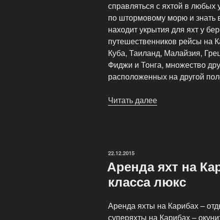
справляться с яхтой в любых 
по штормовому морю и знать в
находит укрытия для яхт у бер
путешественников рейсы на Ка
Куба, Таиланд, Малайзия, Гре
Фиджи и Тонга, множество дру
расположенных на другой пол
Читать далее
«Аренда
яхт
в
зимний
период,
ОПУБЛИКОВАНО
22.12.2015
акватории
Аренда яхт на Ка
плавания
класса люкс
для
чартера»
Аренда яхты на Карибах – отд
суперяхты на Карибах – окун