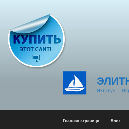
Перейти
к
содержимому
ЭЛИТ
Яхт клуб — Big
Главная страница
Блог