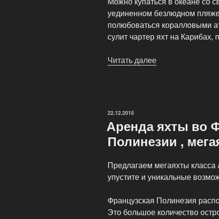
Можно купаться в океане со с
уединенном безлюдном пляже
полюбоваться коралловыми ат
сулит чартер яхт на Карибах, 
Читать далее
«Аренда
яхт
на
Карибах,
чартер
ОПУБЛИКОВАНО
22.12.2015
мегаяхты
Аренда яхты во 
класса
Полинезии , мега
люкс»
Предлагаем мегаяхты класса 
упустите и уникальные возмож
Французская Полинезия распо
Это большое количество остр