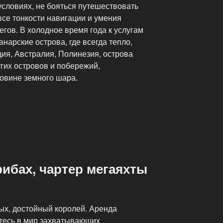
условиях, не бояться путешествовать
се тонкости навигации и умения
егов. В холодное время года к услугам
нарские острова, где всегда тепло,
ция, Австралия, Полинезия, острова
гих островов и побережий,
овине земного шара.
рибах, чартер мегаяхты
ых, достойный королей. Аренда
итесь в мир захватывающих