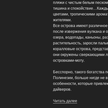
пляжи с чистым белым песком
тишина и спокойствие…Кажды
цветами, тропическими арома
жителями.
Все острова имеют различное
после извержения вулкана и о
озера, водопады, каньоны, ра
растительность, заросли паль
коралловые острова, предста
они окружены сверкающими ла
островками-моту.
Бесспорно, такого богатства п
Полинезии, больше нигде не в
особенности, которые привлек
дайверов.
Читать далее
«Аренда
яхты